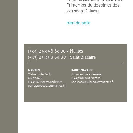
Printemps du dessin et des
OPEN SCHOOL
journées Chtiiing
plan de salle
CONTACTS
(+33) 2 55 58 65 00
- Nantes
(+33) 2 55 58 64 80
- Saint-Nazaire
NANTES
SAINT-NAZAIRE
2 allée Frida-Kahlo
4 rue des Frères Péreire
CS 56340
F-44600 Saint-Nazaire
F-44263 Nantes cedex 02
saintnazaire@beauxartsnantes.fr
contact@beauxartsnantes.fr