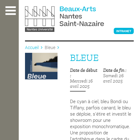
Aller
au
contenu
principal
INTRANET
Accueil
Bleue
BLEUE
L'ÉCOLE
Date de début
Date de fin
Samedi 26
ENSEIGNEMENT
Mercredi 16
avril 2025
avril 2025
De cyan à ciel, bleu Bondi ou
INTERNATIONAL
Tiffany, parfois canard, le bleu
se déploie, s’étire et investit le
showroom pour une
exposition
monochromatique
.
COURS PUBLICS
Une proposition de
l’artothèque dans le cadre du