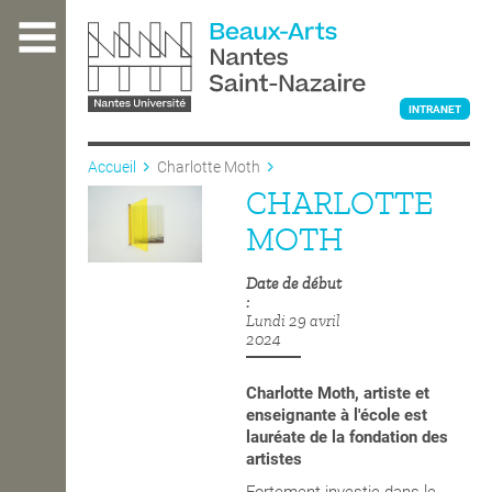
Aller
au
contenu
principal
INTRANET
Accueil
Charlotte Moth
CHARLOTTE
L'ÉCOLE
MOTH
Date de début
ENSEIGNEMENT
Lundi 29 avril
2024
INTERNATIONAL
Charlotte Moth, artiste et
enseignante à l'école est
lauréate de la fondation des
COURS PUBLICS
artistes