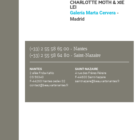
CHARLOTTE MOTH & XIE
LEI
OPEN SCHOOL
Galería Marta Cervera
-
Madrid
CONTACTS
(+33) 2 55 58 65 00
- Nantes
(+33) 2 55 58 64 80
- Saint-Nazaire
NANTES
SAINT-NAZAIRE
2 allée Frida-Kahlo
4 rue des Frères Péreire
CS 56340
F-44600 Saint-Nazaire
F-44263 Nantes cedex 02
saintnazaire@beauxartsnantes.fr
contact@beauxartsnantes.fr