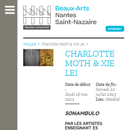
Aller
au
contenu
principal
INTRANET
Accueil
Charlotte Moth & Xie Lei
CHARLOTTE
L'ÉCOLE
MOTH & XIE
LEI
ENSEIGNEMENT
Date de début
Date de fin
Samedi 22
Jeudi 18 mai
juillet 2023
INTERNATIONAL
2023
Lieu
Madrid
SONAMBULO
COURS PUBLICS
PAR LES ARTISTES
ENSEIGNANT·ES