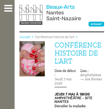
Aller
au
contenu
principal
INTRANET
Accueil
Conférence histoire de l'art
CONFÉRENCE
L'ÉCOLE
HISTOIRE DE
L'ART
ENSEIGNEMENT
Date de début
Lieu
Amphithéâtre
Jeudi 7 mai
— site Nantes
INTERNATIONAL
2026
JEUDI 7 MAI À 18H30
AMPHITHÉÂTRE - SITE
COURS PUBLICS
NANTES
Dévoiler la maladie