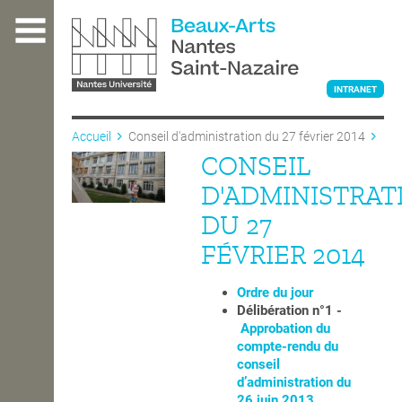
Aller
au
contenu
principal
INTRANET
Accueil
Conseil d'administration du 27 février 2014
CONSEIL
L'ÉCOLE
D'ADMINISTRAT
DU 27
ENSEIGNEMENT
FÉVRIER 2014
Ordre du jour
INTERNATIONAL
Délibération n°1 -
Approbation du
compte-rendu du
conseil
COURS PUBLICS
d’administration du
26 juin 2013