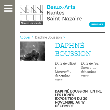
Aller
au
contenu
principal
INTRANET
Accueil
Daphné Boussion
DAPHNÉ
L'ÉCOLE
BOUSSION
Date de début
Date de fin
ENSEIGNEMENT
Samedi 17
Mercredi 7
décembre
décembre
2022
2022
INTERNATIONAL
DAPHNÉ BOUSSION : ENTRE
LES LIGNES
EXPOSITION DU 30
COURS PUBLICS
NOVEMBRE AU 17
DÉCEMBRE