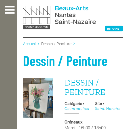
Aller
au
contenu
principal
INTRANET
Accueil
Dessin / Peinture
L'ÉCOLE
Dessin / Peinture
ENSEIGNEMENT
DESSIN /
PEINTURE
INTERNATIONAL
Catégorie
Site
Cours adultes
Saint-Nazaire
COURS PUBLICS
Créneaux
Mardi - 16h00 / 18h00