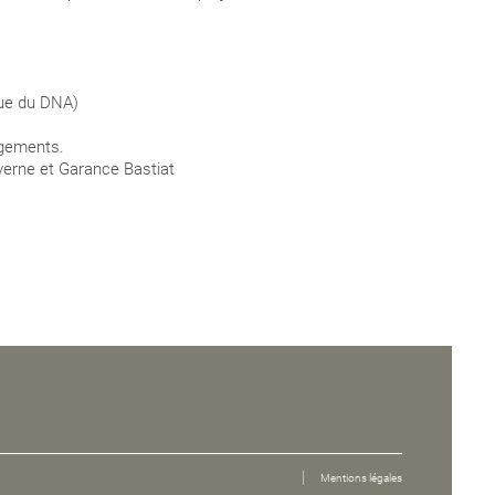
que du DNA)
agements.
verne
et Garance Bastiat
Mentions légales