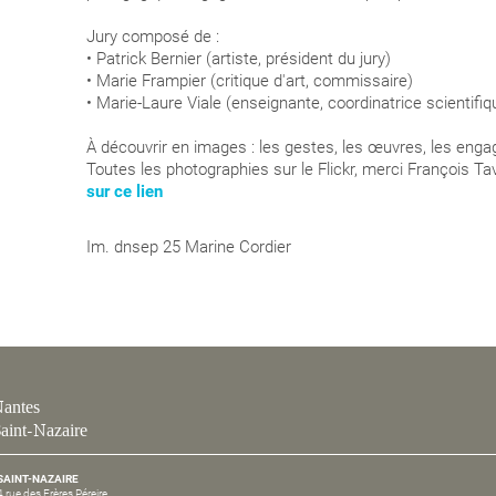
Jury composé de :
• Patrick Bernier (artiste, président du jury)
•
Marie Frampier
(critique d'art, commissaire)
•
Marie-Laure Viale
(enseignante, coordinatrice scientifi
À découvrir en images : les gestes, les œuvres, les eng
Toutes les photographies sur le Flickr, merci
François Ta
sur ce lien
Im. dnsep 25 Marine Cordier
antes
aint-Nazaire
SAINT-NAZAIRE
4 rue des Frères Péreire