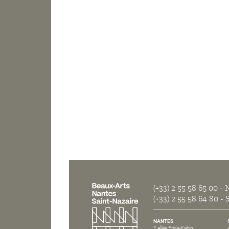
(+33) 2 55 58 65 00
- N
(+33) 2 55 58 64 80
- S
NANTES
2 allée Frida-Kahlo