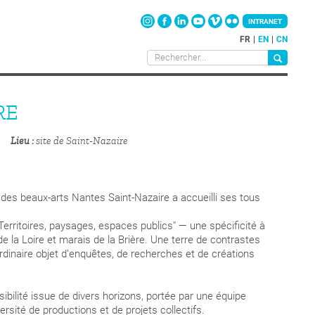
INTRANET
FR
EN
CN
RE
Lieu
site de Saint-Nazaire
e des beaux-arts Nantes Saint-Nazaire a accueilli ses tous
erritoires, paysages, espaces publics" — une spécificité à
de la Loire et marais de la Brière.
Une terre de contrastes
dinaire objet d’enquêtes, de recherches et de créations
bilité issue de divers horizons, portée par une équipe
sité de productions et de projets collectifs.