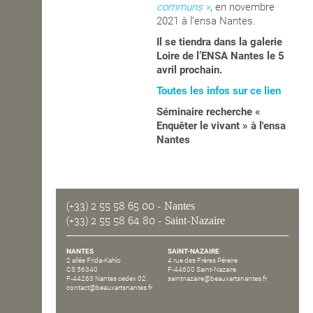
communs »
, en novembre
2021 à l’ensa Nantes.
OPEN SCHOOL
Il se tiendra dans la galerie
Loire de l’ENSA Nantes le 5
avril prochain.
CONTACTS
Toutes les infos sur ce lien
Séminaire recherche «
Enquêter le vivant » à l'ensa
Nantes
(+33) 2 55 58 65 00
- Nantes
(+33) 2 55 58 64 80
- Saint-Nazaire
NANTES
SAINT-NAZAIRE
2 allée Frida-Kahlo
4 rue des Frères Péreire
CS 56340
F-44600 Saint-Nazaire
F-44263 Nantes cedex 02
saintnazaire@beauxartsnantes.fr
contact@beauxartsnantes.fr