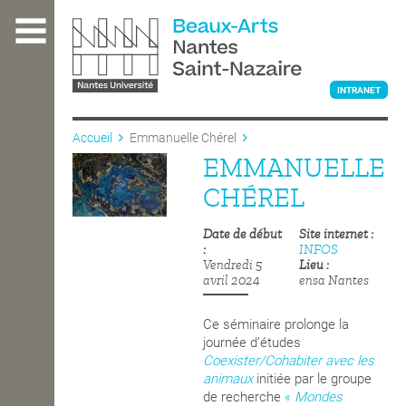
Aller
au
contenu
principal
INTRANET
Accueil
Emmanuelle Chérel
EMMANUELLE
L'ÉCOLE
CHÉREL
Date de début
Site internet
ENSEIGNEMENT
INFOS
Vendredi 5
Lieu
avril 2024
ensa Nantes
INTERNATIONAL
Ce séminaire prolonge la
journée d’études
Coexister/Cohabiter avec les
COURS PUBLICS
animaux
initiée par le groupe
de recherche
«
Mondes