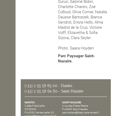
Gurun, Salomé Bidon,
Charlotte Chareix, Zoé
Colloud, Olivia Comar, Natalia
Dausse Bartoszek, Bianca
Gendrot, Enora Hello, Alma
Madrid de la Cruz, Victoire
Volff, Elizavetha & Sofia
Sizova, Clara Seyler.
Photo. Saara Hoyden
Parc Paysager Saint-
Nazaire.
(+33) 2 55 58 65 00
- Nantes
(+33) 2 55 58 64 80
- Saint-Nazaire
NANTES
SAINT-NAZAIRE
2 allée Frida-Kahlo
4 rue des Frères Péreire
CS 56340
F-44600 Saint-Nazaire
F-44263 Nantes cedex 02
saintnazaire@beauxartsnantes.fr
contact@beauxartsnantes.fr