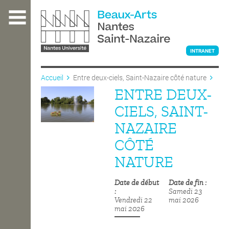
Aller
au
contenu
principal
INTRANET
Accueil
Entre deux-ciels, Saint-Nazaire côté nature
ENTRE DEUX-
L'ÉCOLE
CIELS, SAINT-
NAZAIRE
ENSEIGNEMENT
CÔTÉ
NATURE
INTERNATIONAL
Date de début
Date de fin
Samedi 23
Vendredi 22
mai 2026
COURS PUBLICS
mai 2026