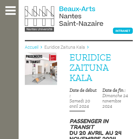
Aller
au
contenu
principal
INTRANET
Accueil
Euridice Zaituna Kala
EURIDICE
L'ÉCOLE
ZAITUNA
KALA
ENSEIGNEMENT
Date de début
Date de fin
Dimanche 24
Samedi 20
novembre
INTERNATIONAL
avril 2024
2024
PASSENGER IN
TRANSIT
COURS PUBLICS
DU 20 AVRIL AU 24
NOVEMBRE 2024