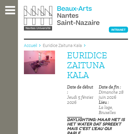
Aller
au
contenu
principal
INTRANET
Accueil
Euridice Zaituna Kala
EURIDICE
L'ÉCOLE
ZAITUNA
KALA
ENSEIGNEMENT
Date de début
Date de fin
Dimanche 28
Jeudi 5 février
juin 2026
INTERNATIONAL
2026
Lieu
La loge,
Bruxelles
DAYLIGHTING: MAAR HET IS
COURS PUBLICS
HET WATER DAT SPREEKT
MAIS C'EST L'EAU QUI
PARLE