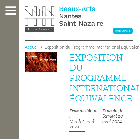
Aller
au
contenu
principal
INTRANET
Accueil
Exposition du Programme International Équivale
EXPOSITION
L'ÉCOLE
DU
PROGRAMME
ENSEIGNEMENT
INTERNATIONA
ÉQUIVALENCE
INTERNATIONAL
Date de début
Date de fin
Samedi 20
Mardi 9 avril
avril 2024
COURS PUBLICS
2024