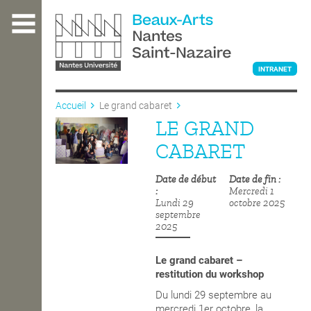
Aller
au
contenu
principal
INTRANET
Accueil
Le grand cabaret
LE GRAND
L'ÉCOLE
CABARET
Date de début
Date de fin
ENSEIGNEMENT
Mercredi 1
Lundi 29
octobre 2025
septembre
2025
INTERNATIONAL
Le grand cabaret –
restitution du workshop
COURS PUBLICS
Du lundi 29 septembre au
mercredi 1er octobre, la