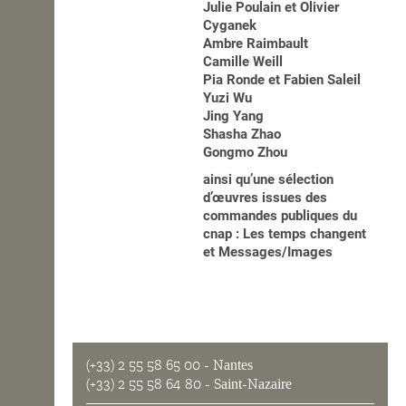
Julie Poulain et Olivier
Cyganek
Ambre Raimbault
Camille Weill
Pia Ronde et Fabien Saleil
Yuzi Wu
Jing Yang
Shasha Zhao
Gongmo Zhou
ainsi qu’une sélection
d’œuvres issues des
commandes publiques du
cnap : Les temps changent
et Messages/Images
(+33) 2 55 58 65 00
- Nantes
(+33) 2 55 58 64 80
- Saint-Nazaire