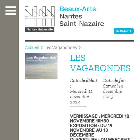
Aller
au
contenu
principal
INTRANET
Accueil
Les Vagabondes
LES
L'ÉCOLE
VAGABONDES
Date de début
Date de fin
ENSEIGNEMENT
Samedi 13
Mercredi 12
décembre
novembre
2025
2025
INTERNATIONAL
VERNISSAGE : MERCREDI 12
NOVEMBRE 18H30
EXPOSITION : DU 14
COURS PUBLICS
NOVEMBRE AU 13
DÉCEMBRE
OUVERTURE : DU MERCREDI