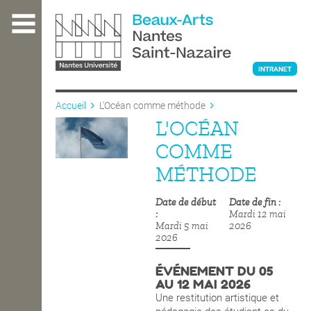
Aller
au
contenu
principal
INTRANET
Accueil
L'Océan comme méthode
L'OCÉAN
L'ÉCOLE
COMME
MÉTHODE
ENSEIGNEMENT
Date de début
Date de fin
Mardi 12 mai
Mardi 5 mai
2026
INTERNATIONAL
2026
ÉVÉNEMENT DU 05
AU 12 MAI 2026
COURS PUBLICS
Une restitution artistique et