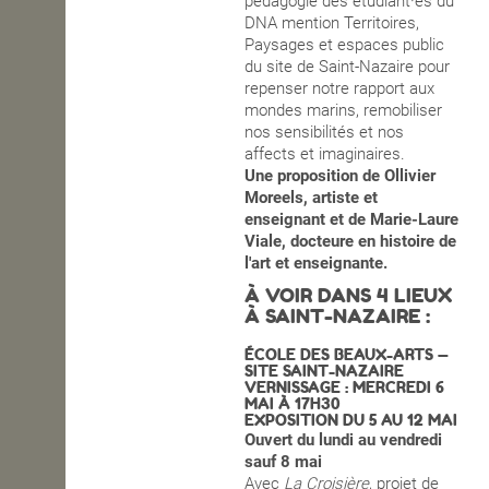
pédagogie des étudiant·es du
DNA mention Territoires,
OPEN SCHOOL
Paysages et espaces public
du site de Saint-Nazaire pour
repenser notre rapport aux
mondes marins, remobiliser
CONTACTS
nos sensibilités et nos
affects et imaginaires.
Une proposition de Ollivier
Moreels, artiste et
enseignant et de Marie-Laure
Viale, docteure en histoire de
l'art et enseignante.
À VOIR DANS 4 LIEUX
À SAINT-NAZAIRE :
ÉCOLE DES BEAUX-ARTS —
SITE SAINT-NAZAIRE
VERNISSAGE : MERCREDI 6
MAI À 17H30
EXPOSITION DU 5 AU 12 MAI
Ouvert du lundi au vendredi
sauf 8 mai
Avec
La Croisière
, projet de