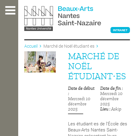
Aller
au
contenu
principal
INTRANET
Accueil
Marché de Noël étudiant·es
MARCHÉ DE
L'ÉCOLE
NOËL
ÉTUDIANT·ES
ENSEIGNEMENT
Date de début
Date de fin
Mercredi 10
Mercredi 10
décembre
INTERNATIONAL
décembre
2025
2025
Lieu
Askip
COURS PUBLICS
Les étudiant·es de l’École des
Beaux-Arts Nantes Saint-