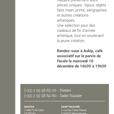
Nazaire présentent leurs
pièces uniques : bijoux, objets
OPEN SCHOOL
faits main, prints, sérigraphies
et autres créations
artistiques.
Une sélection pour des
CONTACTS
cadeaux de fin d'année
artistique, tout en soutenant
la jeune création.
Rendez-vous à Askip, café
associatif sur le parvis de
l'école le mercredi 10
décembre de 16h30 à 19h30
(+33) 2 55 58 65 00
- Nantes
(+33) 2 55 58 64 80
- Saint-Nazaire
NANTES
SAINT-NAZAIRE
2 allée Frida-Kahlo
4 rue des Frères Péreire
CS 56340
F-44600 Saint-Nazaire