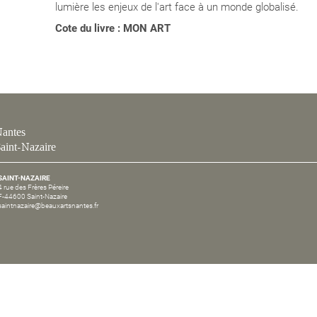
lumière les enjeux de l'art face à un monde globalisé.
Cote du livre : MON ART
antes
aint-Nazaire
SAINT-NAZAIRE
4 rue des Frères Péreire
F-44600 Saint-Nazaire
saintnazaire@beauxartsnantes.fr