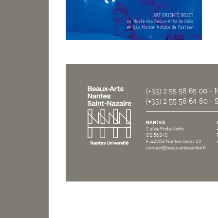
(+33) 2 55 58 65 00
- N
(+33) 2 55 58 64 80
- S
NANTES
2 allée Frida-Kahlo
CS 56340
F-44263 Nantes cedex 02
contact@beauxartsnantes.fr