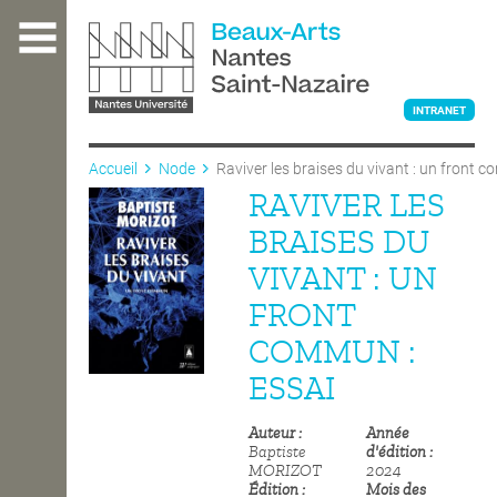
Aller
au
contenu
principal
INTRANET
Accueil
Node
Raviver les braises du vivant : un front 
RAVIVER LES
L'ÉCOLE
BRAISES DU
VIVANT : UN
ENSEIGNEMENT
FRONT
COMMUN :
INTERNATIONAL
ESSAI
Auteur
Année
COURS PUBLICS
Baptiste
d'édition
MORIZOT
2024
Édition
Mois des