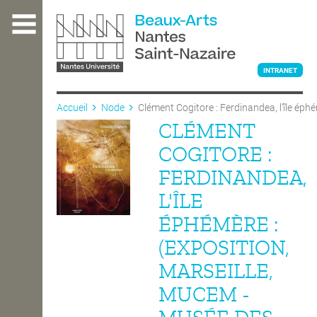
Aller
au
contenu
principal
INTRANET
Accueil
Node
Clément Cogitore : Ferdinandea, l'île éph
CLÉMENT
L'ÉCOLE
COGITORE :
FERDINANDEA,
ENSEIGNEMENT
L'ÎLE
ÉPHÉMÈRE :
INTERNATIONAL
(EXPOSITION,
MARSEILLE,
COURS PUBLICS
MUCEM -