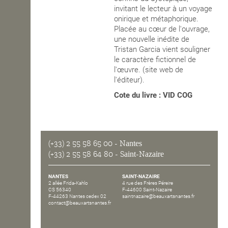
invitant le lecteur à un voyage
onirique et métaphorique.
Placée au cœur de l'ouvrage,
une nouvelle inédite de
Tristan Garcia vient souligner
le caractère fictionnel de
l'œuvre. (site web de
l'éditeur).
Cote du livre : VID COG
(+33) 2 55 58 65 00
- Nantes
(+33) 2 55 58 64 80
- Saint-Nazaire
NANTES
SAINT-NAZAIRE
2 allée Frida-Kahlo
4 rue des Frères Péreire
CS 56340
F-44600 Saint-Nazaire
F-44263 Nantes cedex 02
saintnazaire@beauxartsnantes.fr
contact@beauxartsnantes.fr