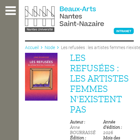
Aller
au
contenu
principal
INTRANET
Accueil
Node
Les refusées : les artistes femmes n'exist
LES
L'ÉCOLE
REFUSÉES :
LES ARTISTES
ENSEIGNEMENT
FEMMES
N'EXISTENT
INTERNATIONAL
PAS
Auteur
Année
COURS PUBLICS
Anne
d'édition
BOURRASSÉ
2026
Édition
Mois des