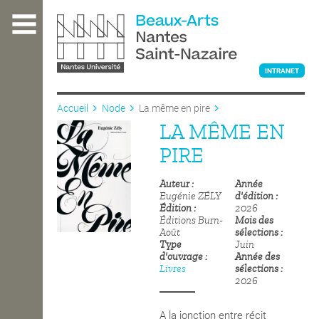
Aller
au
contenu
principal
INTRANET
Accueil
Node
La même en pire
LA MÊME EN
L'ÉCOLE
PIRE
Auteur
Année
ENSEIGNEMENT
Eugénie ZÉLY
d'édition
Édition
2026
Éditions Burn-
Mois des
Août
sélections
INTERNATIONAL
Type
Juin
d'ouvrage
Année des
Livres
sélections
2026
COURS PUBLICS
A la jonction entre récit