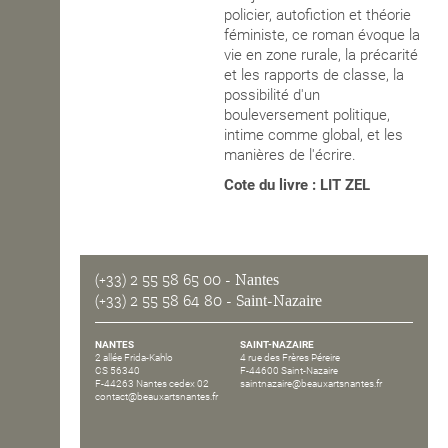
policier, autofiction et théorie
OPEN SCHOOL
féministe, ce roman évoque la
vie en zone rurale, la précarité
et les rapports de classe, la
possibilité d'un
CONTACTS
bouleversement politique,
intime comme global, et les
manières de l'écrire.
Cote du livre : LIT ZEL
(+33) 2 55 58 65 00
- Nantes
(+33) 2 55 58 64 80
- Saint-Nazaire
NANTES
SAINT-NAZAIRE
2 allée Frida-Kahlo
4 rue des Frères Péreire
CS 56340
F-44600 Saint-Nazaire
F-44263 Nantes cedex 02
saintnazaire@beauxartsnantes.fr
contact@beauxartsnantes.fr