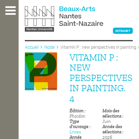
Aller
au
contenu
principal
INTRANET
Accueil
Node
Vitamin P : new perspectives in painting. 
VITAMIN P :
L'ÉCOLE
NEW
PERSPECTIVES
ENSEIGNEMENT
IN PAINTING.
4
INTERNATIONAL
Édition
Mois des
Phaidon
sélections
Type
Juin
COURS PUBLICS
d'ouvrage
Année des
Livres
sélections
Année
2026