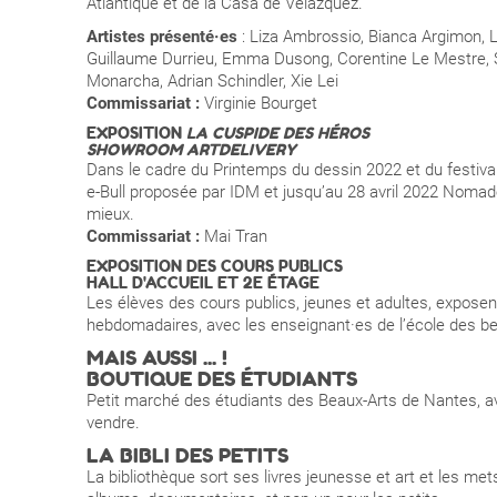
Atlantique et de la Casa de Velázquez.
Artistes présenté·es
: Liza Ambrossio, Bianca Argimon, L
Guillaume Durrieu, Emma Dusong, Corentine Le Mestre, Sil
Monarcha, Adrian Schindler, Xie Lei
Commissariat :
Virginie Bourget
EXPOSITION
LA CUSPIDE DES HÉROS
SHOWROOM ARTDELIVERY
Dans le cadre du Printemps du dessin 2022 et du festival 
e-Bull proposée par IDM et jusqu’au 28 avril 2022 Nomade
mieux.
Commissariat :
Mai Tran
EXPOSITION DES COURS PUBLICS
HALL D'ACCUEIL ET 2E ÉTAGE
Les élèves des cours publics, jeunes et adultes, exposent
hebdomadaires, avec les enseignant·es de l’école des b
MAIS AUSSI ... !
BOUTIQUE DES ÉTUDIANTS
Petit marché des étudiants des Beaux-Arts de Nantes, avec
vendre.
LA BIBLI DES PETITS
La bibliothèque sort ses livres jeunesse et art et les met