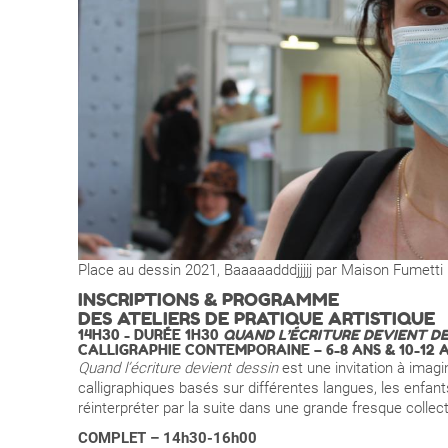
Place au dessin 2021, Baaaaadddjjjjj par Maison Fumetti
INSCRIPTIONS & PROGRAMME
DES ATELIERS DE PRATIQUE ARTISTIQUE
14H30 - DURÉE 1H30
QUAND L’ÉCRITURE DEVIENT DE
CALLIGRAPHIE CONTEMPORAINE – 6-8 ANS & 10-12 
Quand l’écriture devient dessin
est une invitation à imagi
calligraphiques basés sur différentes langues, les enfan
réinterpréter par la suite dans une grande fresque collect
COMPLET – 14h30-16h00