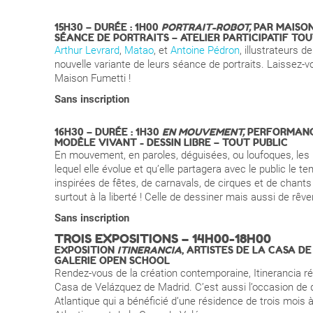
15H30 – DURÉE : 1H00
PORTRAIT-ROBOT,
PAR MAISO
SÉANCE DE PORTRAITS
– ATELIER PARTICIPATIF TO
Arthur Levrard
,
Matao
, et
Antoine Pédron
, illustrateurs 
nouvelle variante de leurs séance de portraits. Laissez-
Maison Fumetti !
Sans inscription
16H30 – DURÉE : 1H30
EN MOUVEMENT,
PERFORMAN
MODÈLE VIVANT - DESSIN LIBRE – TOUT PUBLIC
En mouvement, en paroles, déguisées, ou loufoques, les p
lequel elle évolue et qu’elle partagera avec le public le 
inspirées de fêtes, de carnavals, de cirques et de chants 
surtout à la liberté ! Celle de dessiner mais aussi de rêver
Sans inscription
TROIS EXPOSITIONS – 14H00-18H00
EXPOSITION
ITINERANCIA
, ARTISTES DE LA CASA D
GALERIE OPEN SCHOOL
Rendez-vous de la création contemporaine, Itinerancia ré
Casa de Velázquez de Madrid. C’est aussi l’occasion de dé
Atlantique qui a bénéficié d’une résidence de trois mois