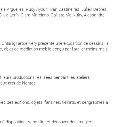
aía Argüelles, Rudy Ayoun, Iván Castiñeiras, Julien Deprez,
via Lerín, Clara Marciano, Callisto Mc Nulty, Alessandra
Chtiiing ! artdelivery présente une exposition de dessins, la
, objet de médiation mobile conçu par l'atelier moins mais
 leurs productions réalisées pendant les ateliers
eaux-arts de Nantes.
 des éditions, objets, fanzines, t-shirts, et sérigraphies à
s à disposition. Venez lire et découvrir des imagiers,