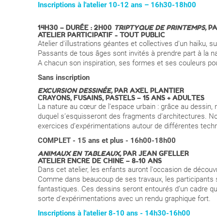
Inscriptions à l'atelier 10-12 ans – 16h30-18h00
14H30 – DURÉE : 2H00
TRIPTYQUE DE PRINTEMPS,
PA
ATELIER PARTICIPATIF - TOUT PUBLIC
Atelier d'illustrations géantes et collectives d'un haïku, s
Passants de tous âges sont invités à prendre part à la na
A chacun son inspiration, ses formes et ses couleurs p
Sans inscription
EXCURSION DESSINÉE,
PAR AXEL PLANTIER
CRAYONS, FUSAINS, PASTELS
– 15 ANS + ADULTES
La nature au cœur de l’espace urbain : grâce au dessin,
duquel s’esquisseront des fragments d’architectures. 
exercices d’expérimentations autour de différentes techn
COMPLET - 15 ans et plus - 16h00-18h00
ANIMAUX EN TABLEAUX,
PAR JEAN GFELLER
ATELIER ENCRE DE CHINE
– 8-10 ANS
Dans cet atelier, les enfants auront l'occasion de découvr
Comme dans beaucoup de ses travaux, les participants s
fantastiques. Ces dessins seront entourés d’un cadre q
sorte d'expérimentations avec un rendu graphique fort.
Inscriptions à l'atelier 8-10 ans - 14h30-16h00