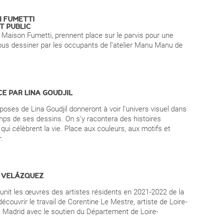
N FUMETTI
UT PUBLIC
de Maison Fumetti, prennent place sur le parvis pour une
vous dessiner par les occupants de l’atelier Manu Manu de
CE
PAR LINA GOUDJIL
oses de Lina Goudjil donneront à voir l’univers visuel dans
temps de ses dessins. On s’y racontera des histoires
qui célèbrent la vie. Place aux couleurs, aux motifs et
.
E VELÁZQUEZ
unit les œuvres des artistes résidents en 2021-2022 de la
couvrir le travail de Corentine Le Mestre, artiste de Loire-
 à Madrid avec le soutien du Département de Loire-