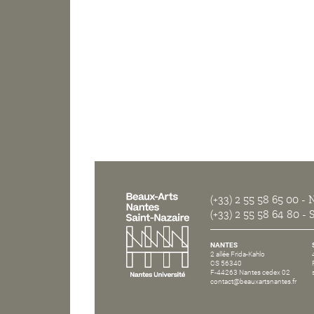
(+33) 2 55 58 65 00
- N
(+33) 2 55 58 64 80
- S
NANTES
2 allée Frida-Kahlo
CS 56340
F-44263 Nantes cedex 02
contact@beauxartsnantes.fr