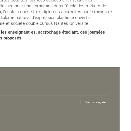
portes pour des journées dédiées à l’enseignement
-Nazaire pour une immersion dans l’école des métiers de
er, l’école propose trois diplômes accrédités par le ministère
le diplôme national d’expression plastique ouvert à
lture et société double cursus Nantes Université.
c les enseignant·es, accrochage étudiant, ces journées
rs proposés.
Mentions légales