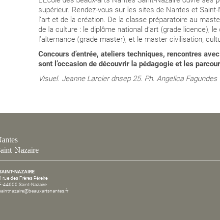
L’École des beaux-arts Nantes Saint-Nazaire ouvre ses 
supérieur. Rendez-vous sur les sites de Nantes et Saint
l’art et de la création. De la classe préparatoire au mast
de la culture : le diplôme national d’art (grade licence), 
l’alternance (grade master), et le master civilisation, cu
Concours d’entrée, ateliers techniques, rencontres ave
sont l’occasion de découvrir la pédagogie et les parcou
Visuel. Jeanne Larcier dnsep 25. Ph. Angelica Fagundes
antes
aint-Nazaire
SAINT-NAZAIRE
4 rue des Frères Péreire
F-44600 Saint-Nazaire
saintnazaire@beauxartsnantes.fr