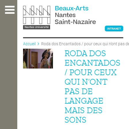
Aller
au
contenu
principal
INTRANET
Accueil
Roda dos Encantados / pour ceux qui n’ont pas d
RODA DOS
L'ÉCOLE
ENCANTADOS
/ POUR CEUX
ENSEIGNEMENT
QUI N’ONT
PAS DE
INTERNATIONAL
LANGAGE
MAIS DES
COURS PUBLICS
SONS