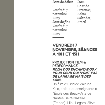
Date de début
Lieu
Casa de
OPEN SCHOOL
Vendredi 7
Historias,
novembre
Bahia,
2025
Salvador,
Date de fin
Brazil
CONTACTS
Vendredi 7
novembre
2025
VENDREDI 7
NOVEMBRE, SÉANCES
À 10H ET 15H
PROJECTION FILM &
PERFORMANCE
RODA DOS ENCANTADOS /
POUR CEUX QUI N’ONT PAS
DE LANGAGE MAIS DES
SONS
Un film d'Euridice Zaituna-
Kala, artiste et enseignante à
l'École des Beaux-Arts de
Nantes Saint-Nazaire
(France). Lilou Legars, élève