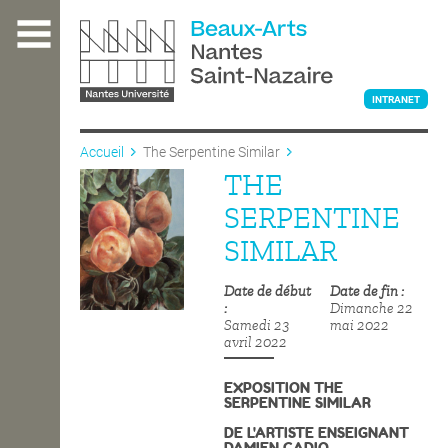
Aller
au
contenu
principal
INTRANET
Accueil
The Serpentine Similar
THE
L'ÉCOLE
SERPENTINE
SIMILAR
ENSEIGNEMENT
Date de début
Date de fin
Dimanche 22
Samedi 23
mai 2022
INTERNATIONAL
avril 2022
EXPOSITION
THE
SERPENTINE SIMILAR
COURS PUBLICS
DE L'ARTISTE ENSEIGNANT