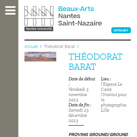
Aller
au
contenu
principal
INTRANET
Accueil
Théodorat Barat
THÉODORAT
L'ÉCOLE
BARAT
Date de début
Lieu
ENSEIGNEMENT
l’Espace Le
Vendredi 3
Carré,
novembre
l'Institut pour
2023
la
INTERNATIONAL
Date de fin
photographie,
Samedi 23
Lille
décembre
2023
COURS PUBLICS
PROVING GROUND
/
GROUND