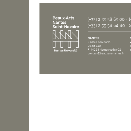
(+33) 2 55 58 65 00
- N
(+33) 2 55 58 64 80
- S
NANTES
2 allée Frida-Kahlo
CS 56340
F-44263 Nantes cedex 02
contact@beauxartsnantes.fr