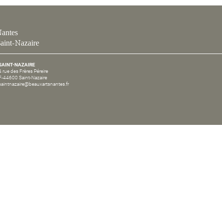
antes
aint-Nazaire
SAINT-NAZAIRE
4 rue des Frères Péreire
F-44600 Saint-Nazaire
saintnazaire@beauxartsnantes.fr