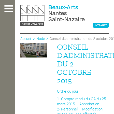
Aller
au
contenu
principal
INTRANET
Accueil
Node
Conseil d'administration du 2 octobre 20
CONSEIL
L'ÉCOLE
D'ADMINISTRAT
DU 2
ENSEIGNEMENT
OCTOBRE
2015
INTERNATIONAL
Ordre du jour
1- Compte rendu du CA du 25
COURS PUBLICS
mars 2015 – Approbation
2- Personnel – Modification