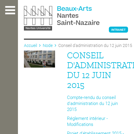
Aller
au
contenu
principal
INTRANET
Accueil
Node
Conseil d'administration du 12 juin 2015
CONSEIL
L'ÉCOLE
D'ADMINISTRAT
DU 12 JUIN
ENSEIGNEMENT
2015
Compte-rendu du conseil
INTERNATIONAL
d'administration du 12 juin
2015
Réglement intérieur -
COURS PUBLICS
Modifications
Projet d'établissement 2015 -