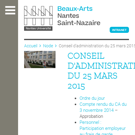
Aller
au
contenu
principal
INTRANET
Accueil
Node
Conseil d'administration du 25 mars 201
CONSEIL
L'ÉCOLE
D'ADMINISTRAT
DU 25 MARS
ENSEIGNEMENT
2015
Ordre du jour
INTERNATIONAL
Compte rendu du CA du
3 novembre 2014
–
Approbation
Personnel :
COURS PUBLICS
Participation employeur
au frais de garde