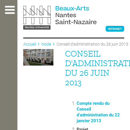
Aller
au
contenu
principal
INTRANET
Accueil
Node
Conseil d'administration du 26 juin 2013
CONSEIL
L'ÉCOLE
D'ADMINISTRAT
DU 26 JUIN
ENSEIGNEMENT
2013
INTERNATIONAL
Compte rendu du
Conseil
d’administration du 22
COURS PUBLICS
janvier 2013
Projet