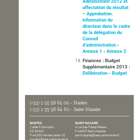
Administratif 2012 et
affectation du résultat
– Approbation.
Information du
directeur dans le cadre
de la délégation du
Conseil
d’administration
-
Annexe 1
-
Annexe 2
Finances : Budget
Supplémentaire 2013 :
Délibération
-
Budget
(+33) 2 55 58 65 00
- Nantes
(+33) 2 55 58 64 80
- Saint-Nazaire
NANTES
SAINT-NAZAIRE
2 allée Frida-Kahlo
4 rue des Frères Péreire
CS 56340
F-44600 Saint-Nazaire
F-44263 Nantes cedex 02
saintnazaire@beauxartsnantes.fr
contact@beauxartsnantes.fr