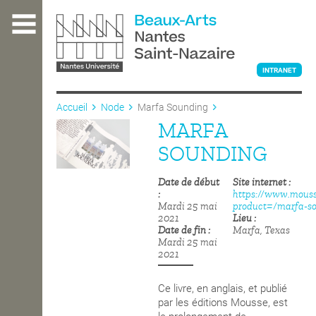
Aller
au
contenu
principal
INTRANET
Accueil
Node
Marfa Sounding
MARFA
L'ÉCOLE
SOUNDING
Date de début
Site internet
ENSEIGNEMENT
https://www.mouss
Mardi 25 mai
product=/marfa-s
2021
Lieu
Date de fin
Marfa, Texas
INTERNATIONAL
Mardi 25 mai
2021
COURS PUBLICS
Ce livre, en anglais, et publié
par les éditions Mousse, est