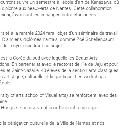
 pourront suivre un semestre à l'école d'art de Kanazawa, où
on diplôme aux beaux-arts de Nantes. Cette collaboration
Geïdaï, favorisant les échanges entre étudiant·es
té à la rentrée 2024 fera l'objet d'un séminaire de travail
nal. D'anciens diplômés nantais, comme Zoé Schellenbaum
 de Tokyo rejoindront ce projet.
est la Corée du sud avec laquelle les Beaux-Arts
tions.
En partenariat avec le rectorat de l’île de Jeju et pour
s et Saint-Nazaire, 40 élèves de la section arts plastiques
artistique, culturelle et linguistique. Les workshops
École.
rsity of arts school of Visual arts) se renforcent, avec des
ine.
s Hongik se poursuivront pour l'accueil réciproque
ec la délégation culturelle de la Ville de Nantes et nos