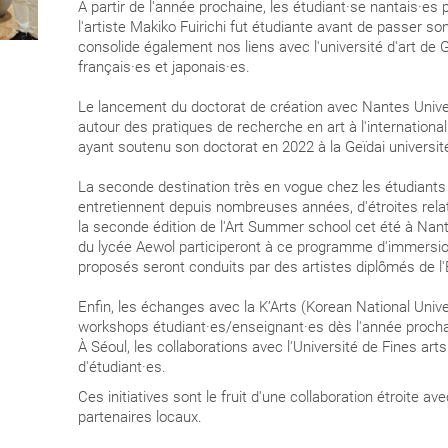
À partir de l'année prochaine, les étudiant·se nantais·es
l'artiste Makiko Fuirichi fut étudiante avant de passer s
consolide également nos liens avec l'université d'art de 
français·es et japonais·es.
Le lancement du doctorat de création avec Nantes Universi
autour des pratiques de recherche en art à l'internatio
ayant soutenu son doctorat en 2022 à la Geïdai université
La seconde destination très en vogue chez les étudiants 
entretiennent depuis nombreuses années, d'étroites rela
la seconde édition de l'Art Summer school cet été à Nante
du lycée Aewol participeront à ce programme d'immersion 
proposés seront conduits par des artistes diplômés de l'
Enfin, les échanges avec la K’Arts (Korean National Unive
workshops étudiant·es/enseignant·es dès l'année procha
À Séoul, les collaborations avec l'Université de Fines art
d'étudiant·es.
Ces initiatives sont le fruit d'une collaboration étroite av
partenaires locaux.