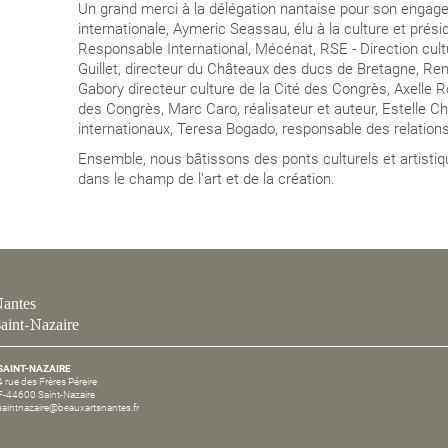
Un grand merci à la délégation nantaise
pour son engage
internationale,
Aymeric Seassau, élu à la culture et prési
Responsable International, Mécénat, RSE - Direction cultu
Guillet, directeur du Châteaux des ducs de Bretagne, René
Gabory directeur culture de la Cité des Congrès, Axelle Ro
des Congrès, Marc Caro, réalisateur et auteur, Estelle 
internationaux, Teresa Bogado, responsable des relation
Ensemble, nous bâtissons des ponts culturels et artistiqu
dans le champ de l'art et de la création.
antes
aint-Nazaire
SAINT-NAZAIRE
4 rue des Frères Péreire
F-44600 Saint-Nazaire
saintnazaire@beauxartsnantes.fr