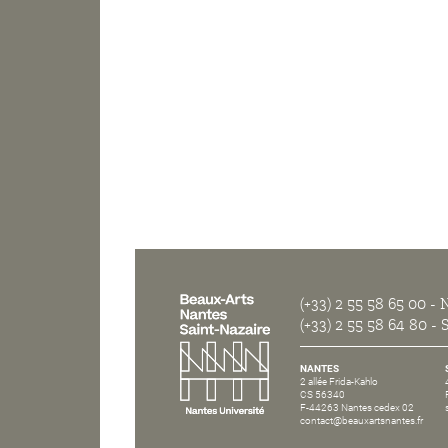
(+33) 2 55 58 65 00
- N
(+33) 2 55 58 64 80
- S
NANTES
2 allée Frida-Kahlo
CS 56340
F-44263 Nantes cedex 02
contact@beauxartsnantes.fr