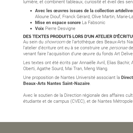
lumière, et combinent tableaux, curiosité et éveil des sen
Avec les œuvres issues de la collection artdeliv
Alioune Diouf, Franck Gérard, Olive Martin, Marie-L
Mise en espace sonore
La Fabsonic
Voix
Pierre Desvigne
DES TEXTES PRODUITS LORS D'UN ATELIER D'ÉCRIT
Au sein du
showroom
de l’artothèque des Beaux-Arts Nan
l’atelier d’écriture ont eu à se construire une
personae
de
venant faire l’acquisition d’une œuvre du fonds Art Delive
Les textes ont été écrits par Annaëlle Avril, Elias Bachi
Oberti, Agathe Sourd, Mai Tran, Meng Wang.
Une proposition de Nantes Université associant la
Direct
Beaux-Arts Nantes Saint-Nazaire
.
Avec le soutien de la Direction régionale des affaires cul
étudiante et de campus (CVEC), et de Nantes Métropole