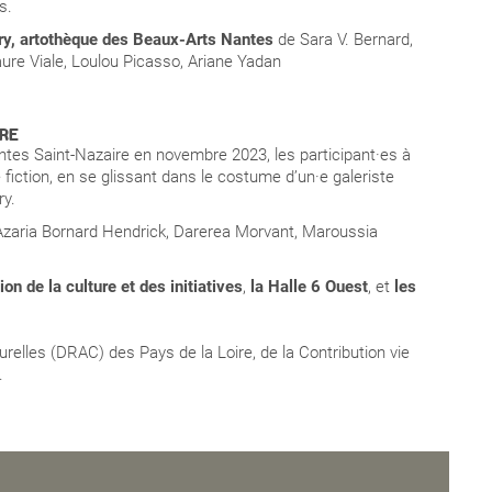
s.
ery, artothèque des Beaux-Arts Nantes
de Sara V. Bernard,
aure Viale, Loulou Picasso, Ariane Yadan
URE
tes Saint-Nazaire en novembre 2023, les participant·es à
 fiction, en se glissant dans le costume d’un·e galeriste
ry.
r, Azaria Bornard Hendrick, Darerea Morvant, Maroussia
ion de la culture et des initiatives
,
la Halle 6 Ouest
, et
les
turelles (DRAC) des Pays de la Loire, de la Contribution vie
.