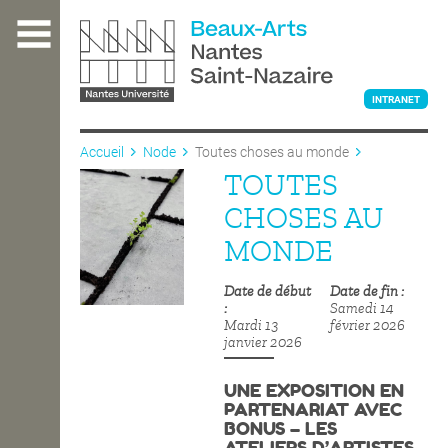
Aller
au
contenu
principal
INTRANET
Accueil
Node
Toutes choses au monde
TOUTES
L'ÉCOLE
CHOSES AU
MONDE
ENSEIGNEMENT
Date de début
Date de fin
Samedi 14
Mardi 13
février 2026
INTERNATIONAL
janvier 2026
UNE EXPOSITION EN
PARTENARIAT AVEC
COURS PUBLICS
BONUS – LES
ATELIERS D’ARTISTES