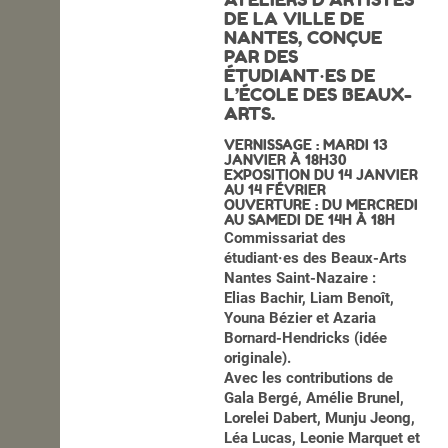
DE LA VILLE DE
OPEN SCHOOL
NANTES, CONÇUE
PAR DES
ÉTUDIANT
·
ES DE
L’ÉCOLE DES BEAUX-
CONTACTS
ARTS.
VERNISSAGE : MARDI 13
JANVIER À 18H30
EXPOSITION DU 14 JANVIER
AU 14 FÉVRIER
OUVERTURE : DU MERCREDI
AU SAMEDI DE 14H À 18H
Commissariat des
étudiant·es des Beaux-Arts
Nantes Saint-Nazaire :
Elias Bachir, Liam Benoît,
Youna Bézier et Azaria
Bornard-Hendricks (idée
originale).
Avec les contributions de
Gala Bergé, Amélie Brunel,
Lorelei Dabert, Munju Jeong,
Léa Lucas, Leonie Marquet et