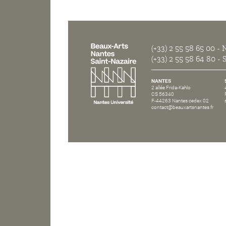
(+33) 2 55 58 65 00
- N
(+33) 2 55 58 64 80
- S
NANTES
2 allée Frida-Kahlo
CS 56340
F-44263 Nantes cedex 02
contact@beauxartsnantes.fr