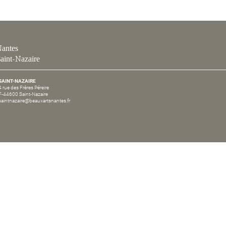
antes
aint-Nazaire
SAINT-NAZAIRE
4 rue des Frères Péreire
F-44600 Saint-Nazaire
saintnazaire@beauxartsnantes.fr