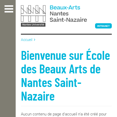
Aller
au
contenu
principal
INTRANET
Accueil
L'ÉCOLE
Bienvenue sur École
des Beaux Arts de
ENSEIGNEMENT
Nantes Saint-
INTERNATIONAL
Nazaire
COURS PUBLICS
Aucun contenu de page d'accueil n'a été créé pour