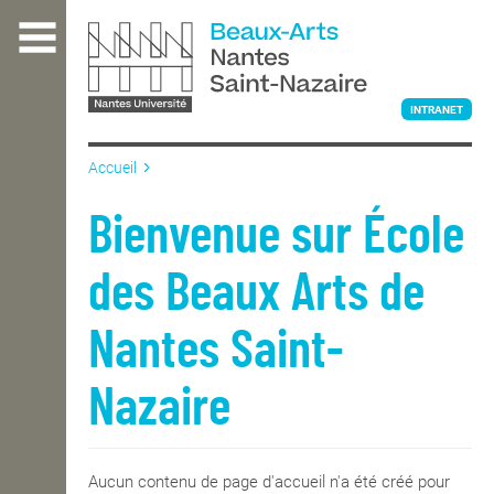
Aller
au
contenu
principal
INTRANET
Accueil
L'ÉCOLE
Bienvenue sur École
des Beaux Arts de
ENSEIGNEMENT
Nantes Saint-
INTERNATIONAL
Nazaire
COURS PUBLICS
Aucun contenu de page d'accueil n'a été créé pour