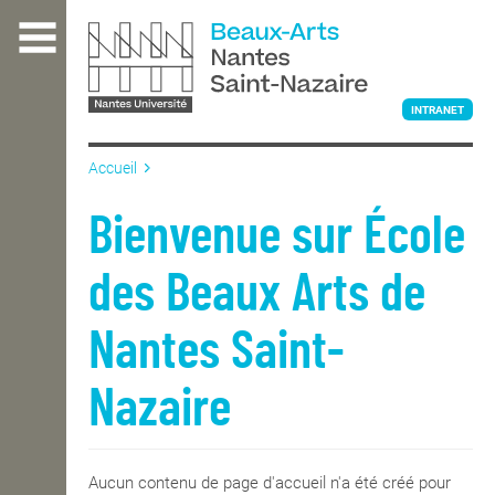
Aller
au
contenu
principal
INTRANET
Accueil
L'ÉCOLE
Bienvenue sur École
des Beaux Arts de
ENSEIGNEMENT
Nantes Saint-
INTERNATIONAL
Nazaire
COURS PUBLICS
Aucun contenu de page d'accueil n'a été créé pour