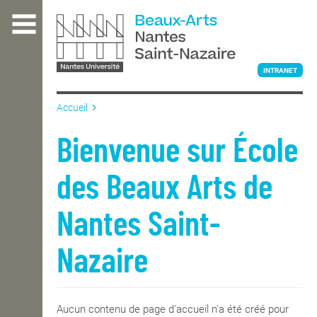
Aller
au
contenu
principal
INTRANET
Accueil
L'ÉCOLE
Bienvenue sur École
des Beaux Arts de
ENSEIGNEMENT
Nantes Saint-
INTERNATIONAL
Nazaire
COURS PUBLICS
Aucun contenu de page d'accueil n'a été créé pour