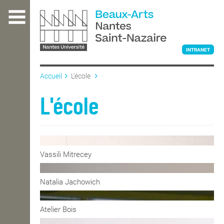
Aller
au
contenu
principal
INTRANET
Accueil
L'école
L'ÉCOLE
L'école
ENSEIGNEMENT
Vassili Mitrecey
INTERNATIONAL
Natalia Jachowich
COURS PUBLICS
Atelier Bois