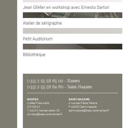
Jean Gfeller en workshop avec Ernesto Sartori
OPEN SCHOOL
Atelier de sérigraphie
CONTACTS
Petit Auditorium
Bibliothèque
(+33) 2 55 58 65 00
- Nantes
(+33) 2 55 58 64 80
- Saint-Nazaire
NANTES
SAINT-NAZAIRE
2 allée Frida-Kahlo
4 rue des Frères Péreire
CS 56340
F-44600 Saint-Nazaire
F-44263 Nantes cedex 02
saintnazaire@beauxartsnantes.fr
contact@beauxartsnantes.fr