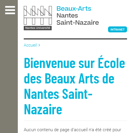
Aller
au
contenu
principal
INTRANET
Accueil
L'ÉCOLE
Bienvenue sur École
des Beaux Arts de
ENSEIGNEMENT
Nantes Saint-
INTERNATIONAL
Nazaire
COURS PUBLICS
Aucun contenu de page d'accueil n'a été créé pour