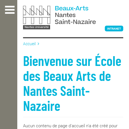
Aller
au
contenu
principal
INTRANET
Accueil
L'ÉCOLE
Bienvenue sur École
des Beaux Arts de
ENSEIGNEMENT
Nantes Saint-
INTERNATIONAL
Nazaire
COURS PUBLICS
Aucun contenu de page d'accueil n'a été créé pour