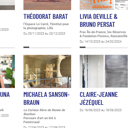
O
THÉODORAT BARAT
LIVIA DEVILLE &
BRUNO PERSAT
l’Espace Le Carré, l'Institut pour
la photographie, Lille
2/2023
Frac Île-de-France, les Réserves
Du 03/11/2023 au 23/12/2023
& Fondation Fiminco, Romainville
Du 14/10/2023 au 24/02/2024
TUNA
MICHAELA SANSON-
CLAIRE-JEANNE
BRAUN
JÉZÉQUEL
ork
Le Curieux Rêve de Renée de
Du 16/06/2023 au 18/06/2023
Bourbon
1/2023
Parcours d'art un été à
Fontevraud
Du 17/06/2023 au 17/09/2023