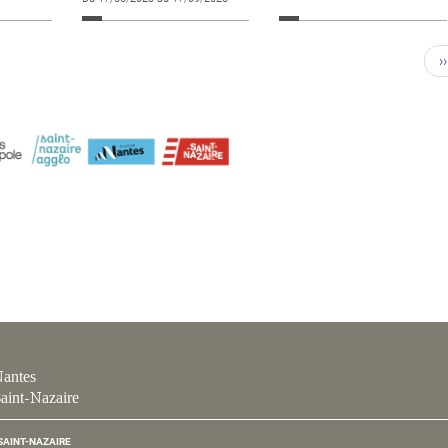
››
antes
aint-Nazaire
SAINT-NAZAIRE