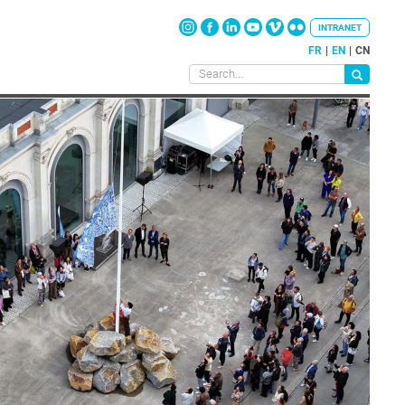
INTRANET
FR
EN
CN