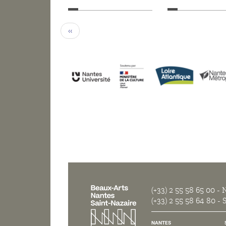
‹‹
(+33) 2 55 58 65 00
- N
(+33) 2 55 58 64 80
- S
NANTES