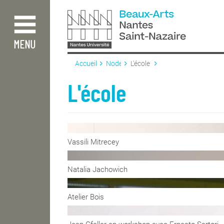
Aller
au
contenu
principal
MENU
Accueil
Node
L'école
L'école
Vassili Mitrecey
Natalia Jachowich
Atelier Bois