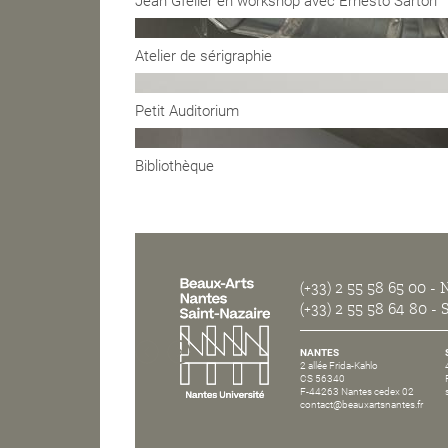
Jean Gfeller en workshop avec Ernesto Sartori
Atelier de sérigraphie
Petit Auditorium
Bibliothèque
(+33) 2 55 58 65 00
- N
(+33) 2 55 58 64 80
- S
NANTES
2 allée Frida-Kahlo
CS 56340
F-44263 Nantes cedex 02
contact@beauxartsnantes.fr