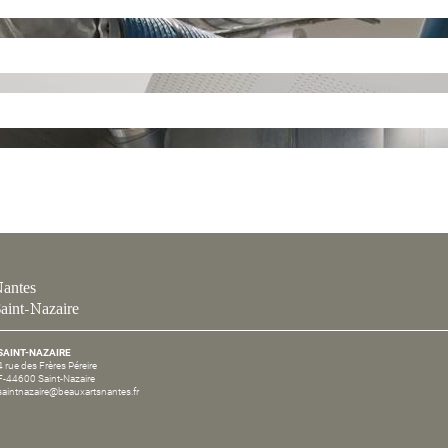
antes
aint-Nazaire
SAINT-NAZAIRE
4 rue des Frères Péreire
F-44600 Saint-Nazaire
saintnazaire@beauxartsnantes.fr