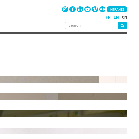
INTRANET
FR
EN
CN