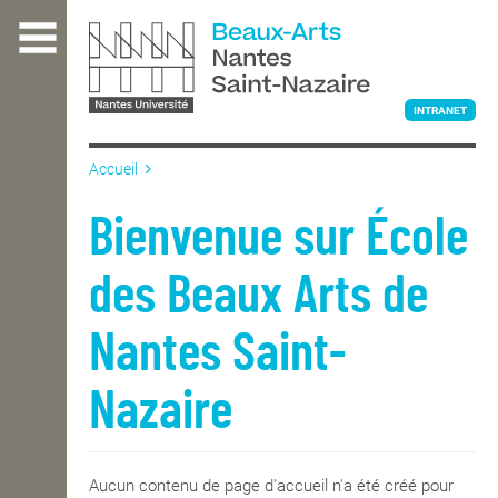
Aller
au
contenu
principal
INTRANET
Accueil
L'ÉCOLE
Bienvenue sur École
des Beaux Arts de
ENSEIGNEMENT
Nantes Saint-
INTERNATIONAL
Nazaire
COURS PUBLICS
Aucun contenu de page d'accueil n'a été créé pour