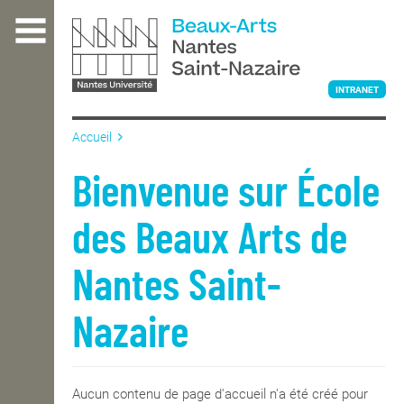
Aller
au
contenu
principal
INTRANET
Accueil
L'ÉCOLE
Bienvenue sur École
des Beaux Arts de
ENSEIGNEMENT
Nantes Saint-
INTERNATIONAL
Nazaire
COURS PUBLICS
Aucun contenu de page d'accueil n'a été créé pour