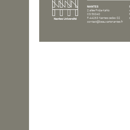
NANTES
2 allée Frida-Kahlo
CS 56340
F-44263 Nantes cedex 02
contact@beauxartsnantes.fr